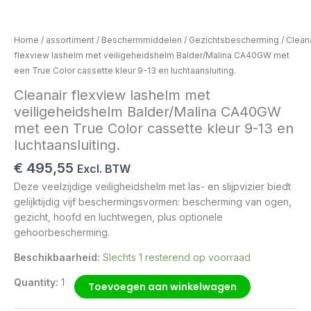
aantal
Home
/
assortiment
/
Beschermmiddelen
/
Gezichtsbescherming
/ Clean
flexview lashelm met veiligeheidshelm Balder/Malina CA40GW met
een True Color cassette kleur 9-13 en luchtaansluiting.
Cleanair flexview lashelm met
veiligeheidshelm Balder/Malina CA40GW
met een True Color cassette kleur 9-13 en
luchtaansluiting.
€
495,55
Excl. BTW
Deze veelzijdige veiligheidshelm met las- en slijpvizier biedt
gelijktijdig vijf beschermingsvormen: bescherming van ogen,
gezicht, hoofd en luchtwegen, plus optionele
gehoorbescherming.
Beschikbaarheid:
Slechts 1 resterend op voorraad
Quantity:
1
Toevoegen aan winkelwagen