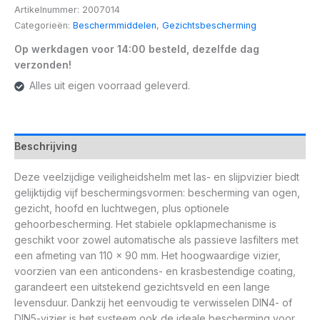
Artikelnummer:
2007014
Categorieën:
Beschermmiddelen
,
Gezichtsbescherming
Op werkdagen voor 14:00 besteld, dezelfde dag
verzonden!
Alles uit eigen voorraad geleverd.
Beschrijving
Deze veelzijdige veiligheidshelm met las- en slijpvizier biedt
gelijktijdig vijf beschermingsvormen: bescherming van ogen,
gezicht, hoofd en luchtwegen, plus optionele
gehoorbescherming. Het stabiele opklapmechanisme is
geschikt voor zowel automatische als passieve lasfilters met
een afmeting van 110 x 90 mm. Het hoogwaardige vizier,
voorzien van een anticondens- en krasbestendige coating,
garandeert een uitstekend gezichtsveld en een lange
levensduur. Dankzij het eenvoudig te verwisselen DIN4- of
DIN5-vizier is het systeem ook de ideale bescherming voor