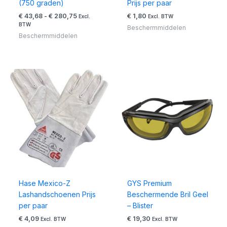
(750 graden)
Prijs per paar
€
43,68
-
€
280,75
€
1,80
Excl.
Excl. BTW
BTW
Beschermmiddelen
Beschermmiddelen
Hase Mexico-Z
GYS Premium
Lashandschoenen Prijs
Beschermende Bril Geel
per paar
– Blister
€
4,09
€
19,30
Excl. BTW
Excl. BTW