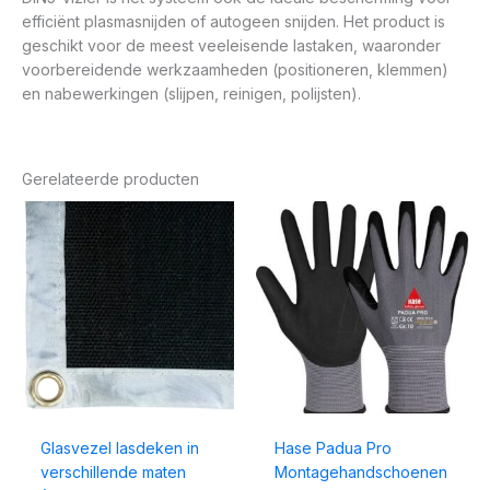
efficiënt plasmasnijden of autogeen snijden. Het product is
geschikt voor de meest veeleisende lastaken, waaronder
voorbereidende werkzaamheden (positioneren, klemmen)
en nabewerkingen (slijpen, reinigen, polijsten).
Gerelateerde producten
Prijsklasse:
€ 43,68
tot
€ 280,75
Glasvezel lasdeken in
Hase Padua Pro
verschillende maten
Montagehandschoenen