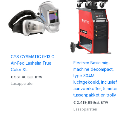
GYS GYSMATIC 9-13 G
Electrex Basic mig-
Air-Fed Lashelm True
machine decompact,
Color XL
type 304M
€
561,40
Excl. BTW
luchtgekoeld, inclusief
Lasapparaten
aanvoerkoffer, 5 meter
tussenpakket en trolly
€
2.419,99
Excl. BTW
Lasapparaten