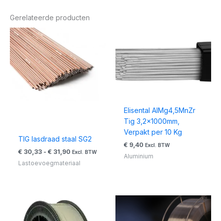
Gerelateerde producten
Prijsklasse:
€ 30,33
tot
€ 31,90
Elisental AlMg4,5MnZr
Tig 3,2x1000mm,
Verpakt per 10 Kg
TIG lasdraad staal SG2
€
9,40
Excl. BTW
€
30,33
-
€
31,90
Excl. BTW
Aluminium
Lastoevoegmateriaal