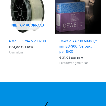
NIET OP VOORRAAD
AlMg5 0,8mm Mig D200
Ceweld AA 410 NiMo 1,2
mm BS-300, Verpakt
€
64,00
Excl. BTW
per 15KG
Aluminium
€
31,06
Excl. BTW
Lastoevoegmateriaal