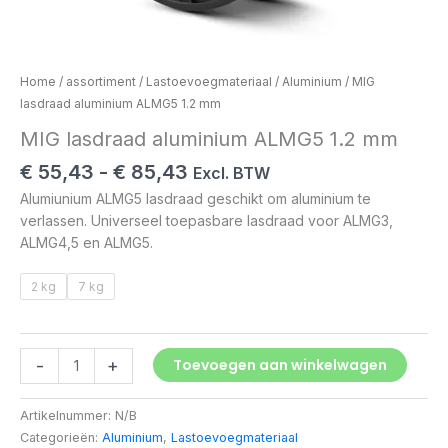
Home
/
assortiment
/
Lastoevoegmateriaal
/
Aluminium
/ MIG
lasdraad aluminium ALMG5 1.2 mm
MIG lasdraad aluminium ALMG5 1.2 mm
€
55,43
-
€
85,43
Excl. BTW
Alumiunium ALMG5 lasdraad geschikt om aluminium te
verlassen. Universeel toepasbare lasdraad voor ALMG3,
ALMG4,5 en ALMG5.
2 kg
7 kg
-
+
Toevoegen aan winkelwagen
Artikelnummer:
N/B
Categorieën:
Aluminium
,
Lastoevoegmateriaal