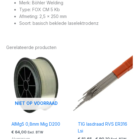
Merk: Böhler Welding
Type: FOX CM 5 Kb
Afmeting: 2,5 x 250 mm
Soort: basisch beklede laselektrodenz
Gerelateerde producten
Prijsklasse:
€ 81,65
tot
€ 90,10
NIET OP VOORRAAD
AlMg5 0,8mm Mig D200
TIG lasdraad RVS ER316
Lsi
€
64,00
Excl. BTW
€
81,65
-
€
90,10
Aluminium
Excl. BTW