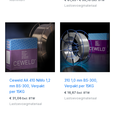
Lastoevoegmateriaal
Ceweld AA 410 NiMo 1,2
310 1,0 mm BS-300,
mm BS-300, Verpakt
Verpakt per 15KG
per 15KG
€
16,67
Excl. BTW
€
31,06
Lastoevoegmateriaal
Excl. BTW
Lastoevoegmateriaal