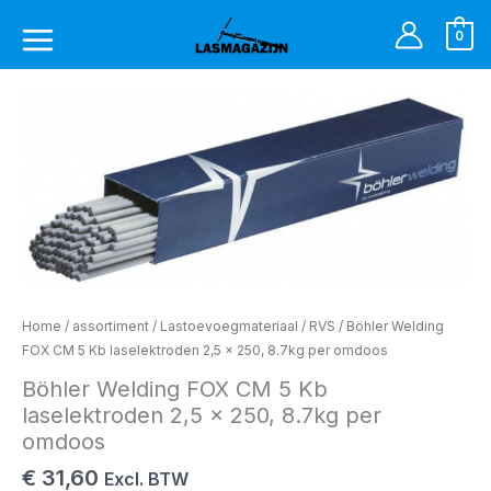
Ga
naar
0
de
inhoud
Böhler
Welding
FOX
CM
5
Kb
laselektroden
2,5
x
250,
Home
/
assortiment
/
Lastoevoegmateriaal
/
RVS
/ Böhler Welding
8.7kg
FOX CM 5 Kb laselektroden 2,5 x 250, 8.7kg per omdoos
per
Böhler Welding FOX CM 5 Kb
omdoos
laselektroden 2,5 x 250, 8.7kg per
aantal
omdoos
€
31,60
Excl. BTW