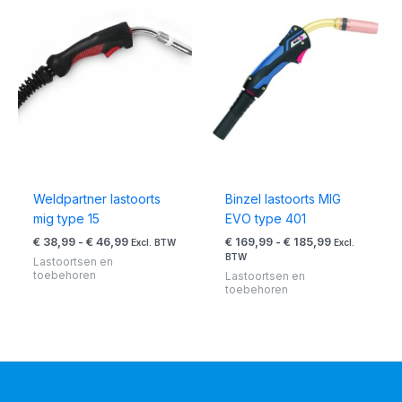
Prijsklasse:
Prijsklasse:
€ 38,99
€ 169,99
tot
tot
€ 46,99
€ 185,99
Weldpartner lastoorts
Binzel lastoorts MIG
mig type 15
EVO type 401
€
38,99
-
€
46,99
€
169,99
-
€
185,99
Excl. BTW
Excl.
BTW
Lastoortsen en
toebehoren
Lastoortsen en
toebehoren