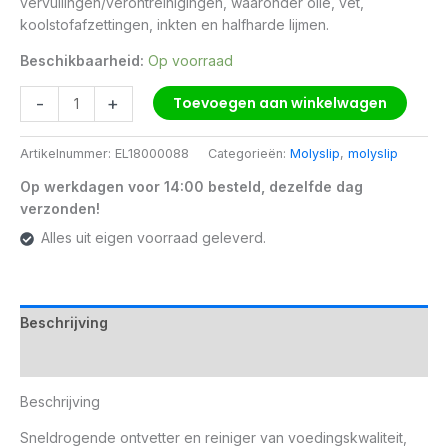
vervuilingen/verontreinigingen, waaronder olie, vet,
koolstofafzettingen, inkten en halfharde lijmen.
Beschikbaarheid:
Op voorraad
-
+
Toevoegen aan winkelwagen
Artikelnummer:
EL18000088
Categorieën:
Molyslip
,
molyslip
Op werkdagen voor 14:00 besteld, dezelfde dag
verzonden!
Alles uit eigen voorraad geleverd.
Beschrijving
Aanvullende informatie
Beschrijving
Sneldrogende ontvetter en reiniger van voedingskwaliteit,