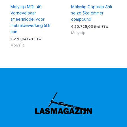
Molyslip MQL 40
Molyslip Copaslip Anti-
Vernevelbaar
seize 5kg emmer
smeermiddel voor
compound
metaalbewerking 5Ltr
€
20.725,00
Excl. BTW
can
Molyslip
€
270,34
Excl. BTW
Molyslip