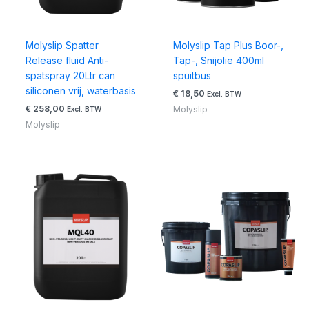
Molyslip Spatter
Molyslip Tap Plus Boor-,
Release fluid Anti-
Tap-, Snijolie 400ml
spatspray 20Ltr can
spuitbus
siliconen vrij, waterbasis
€
18,50
Excl. BTW
€
258,00
Molyslip
Excl. BTW
Molyslip