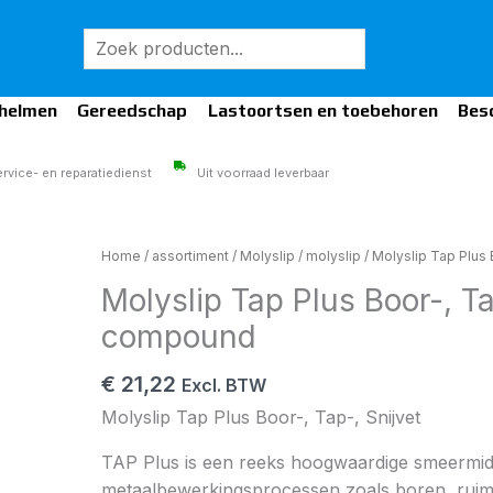
Zoeken
helmen
Gereedschap
Lastoortsen en toebehoren
Bes
rvice- en reparatiedienst
Uit voorraad leverbaar
Molyslip
Home
/
assortiment
/
Molyslip
/
molyslip
/ Molyslip Tap Plus 
Tap
Molyslip Tap Plus Boor-, Ta
Plus
compound
Boor-,
Tap-,
€
21,22
Excl. BTW
Snijolie
Molyslip Tap Plus Boor-, Tap-, Snijvet
450gr
blik
TAP Plus is een reeks hoogwaardige smeermid
compound
metaalbewerkingsprocessen zoals boren, ruime