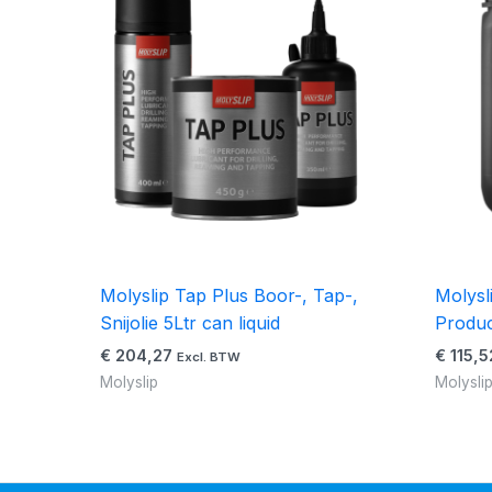
Molyslip Tap Plus Boor-, Tap-,
Molysl
Snijolie 5Ltr can liquid
Produc
€
204,27
€
115,5
Excl. BTW
Molyslip
Molysli