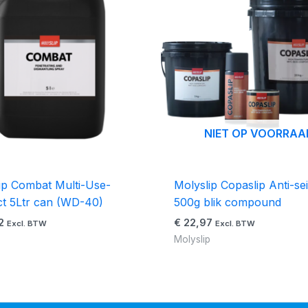
NIET OP VOORRAA
ip Combat Multi-Use-
Molyslip Copaslip Anti-se
t 5Ltr can (WD-40)
500g blik compound
2
€
22,97
Excl. BTW
Excl. BTW
p
Molyslip