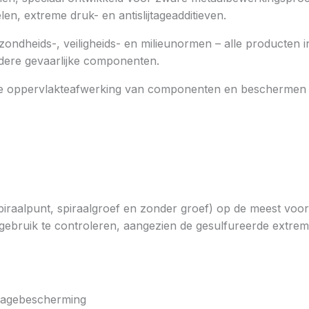
, extreme druk- en antislijtageadditieven.
heids-, veiligheids- en milieunormen – alle producten in d
dere gevaarlijke componenten.
e oppervlakteafwerking van componenten en beschermen ge
spiraalpunt, spiraalgroef en zonder groef) op de meest vo
 gebruik te controleren, aangezien de gesulfureerde extre
jtagebescherming