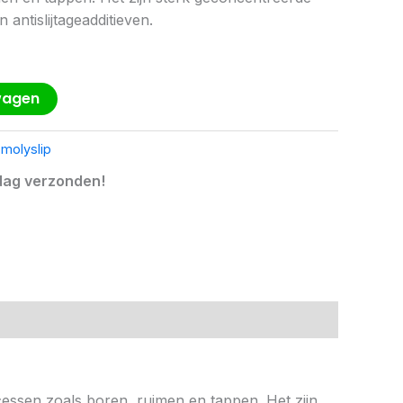
ntislijtageadditieven.
wagen
,
molyslip
dag verzonden!
ssen zoals boren, ruimen en tappen. Het zijn