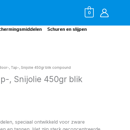
0
chermingsmiddelen
Schuren en slijpen
Boor-, Tap-, Snijolie 450gr blik compound
p-, Snijolie 450gr blik
delen, speciaal ontwikkeld voor zware
n en tappen. Het zijn sterk geconcentreerde