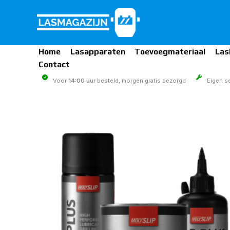
Ga
naar
de
inhoud
Home
Lasapparaten
Toevoegmateriaal
Las
Contact
Voor
14:00 uur
besteld, morgen gratis bezorgd
Eigen se