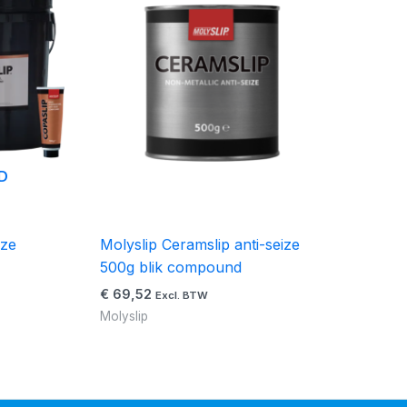
D
ize
Molyslip Ceramslip anti-seize
500g blik compound
€
69,52
Excl. BTW
Molyslip