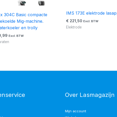
IMS 173E elektrode lasap
ex 304C Basic compacte
ekoelde Mig-machine.
€
221,50
Excl. BTW
aterkoeler en trolly
Elektrode
0,99
Excl. BTW
raten
enservice
Over Lasmagazijn
Mijn account