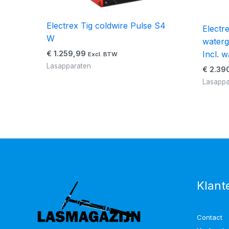
Electrex Tig coldwire Pulse S4
Electr
W
waterg
Incl. w
€
1.259,99
Excl. BTW
Lasapparaten
€
2.39
Lasappa
Klant
Contact