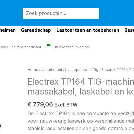
Zoeken
helmen
Gereedschap
Lastoortsen en toebehoren
Bes
rvice- en reparatiedienst
Uit voorraad leverbaar
Electrex
Home
/
assortiment
/
Lasapparaten
/
Tig
/ Electrex TP164 TIG
TP164
Electrex TP164 TIG-machine
TIG-
massakabel, laskabel en ko
machine.
Incl.
€
779,06
Excl. BTW
pulsfunctie,
De Electrex TP164 is een compacte en veelzijd
massakabel,
voor nauwkeurig laswerk op verschillende mate
laskabel
stabiele lasprestaties en een goede controle 
en