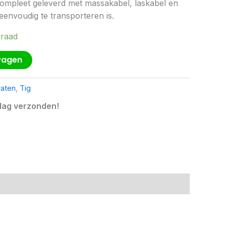
 compleet geleverd met massakabel, laskabel en
eenvoudig te transporteren is.
rraad
wagen
aten
,
Tig
dag verzonden!