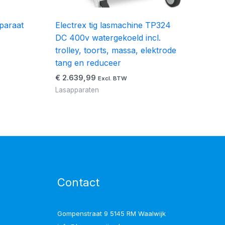
paraat
Electrex tig lasmachine TP324
DC 400v watergekoeld incl.
trolley, toorts, massa, elektrode
tang en reduceer
€
2.639,99
Excl. BTW
Lasapparaten
Contact
Gompenstraat 9 5145 RM Waalwijk