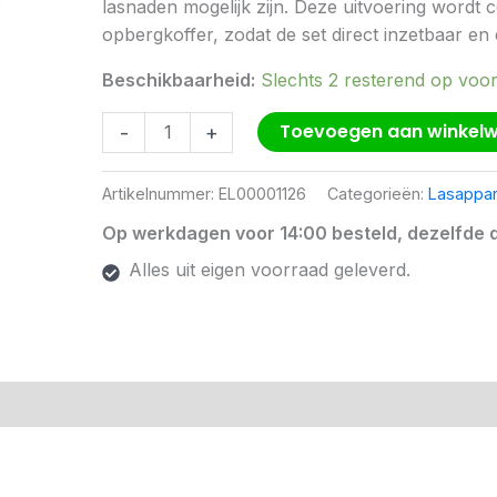
lasnaden mogelijk zijn. Deze uitvoering wordt
koffer
opbergkoffer, zodat de set direct inzetbaar en 
aantal
Beschikbaarheid:
Slechts 2 resterend op voo
Toevoegen aan winkel
-
+
Artikelnummer:
EL00001126
Categorieën:
Lasappar
Op werkdagen voor 14:00 besteld, dezelfde 
Alles uit eigen voorraad geleverd.