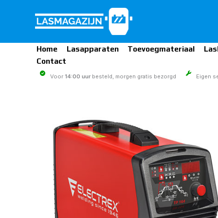
Ga
naar
de
inhoud
Home
Lasapparaten
Toevoegmateriaal
Las
Contact
Voor
14:00 uur
besteld, morgen gratis bezorgd
Eigen se