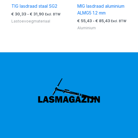
TIG lasdraad staal SG2
MIG lasdraad aluminium
ALMG5 1.2 mm
€
30,33
-
€
31,90
Excl. BTW
€
55,43
-
€
85,43
Lastoevoegmateriaal
Excl. BTW
Aluminium