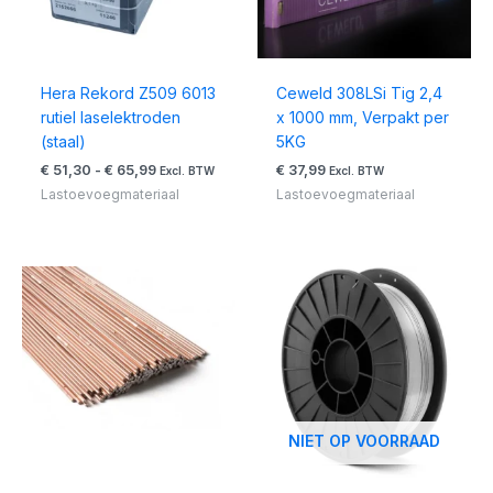
Hera Rekord Z509 6013
Ceweld 308LSi Tig 2,4
rutiel laselektroden
x 1000 mm, Verpakt per
(staal)
5KG
€
51,30
-
€
65,99
€
37,99
Excl. BTW
Excl. BTW
Lastoevoegmateriaal
Lastoevoegmateriaal
Prijsklasse:
Prijsklasse:
€ 30,33
€ 55,43
tot
tot
€ 31,90
€ 85,43
NIET OP VOORRAAD