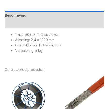
Beschrijving
Aanvullende informatie
Type: 308LSi TIG-lasstaven
Afmeting: 2,4 x 1000 mm
Geschikt voor TIG-lasproces
Verpakking: 5 kg
Gerelateerde producten
Prijsklasse:
Prijsklasse:
€ 98,95
€ 81,65
tot
tot
€ 255,90
€ 90,10