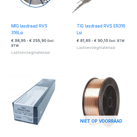
MIG lasdraad RVS
TIG lasdraad RVS ER316
316Lsi
Lsi
€
98,95
-
€
255,90
€
81,65
-
€
90,10
Excl.
Excl. BTW
BTW
Lastoevoegmateriaal
Lastoevoegmateriaal
Prijsklasse:
Prijsklasse:
€ 51,30
€ 20,50
tot
tot
€ 65,99
€ 27,00
NIET OP VOORRAAD