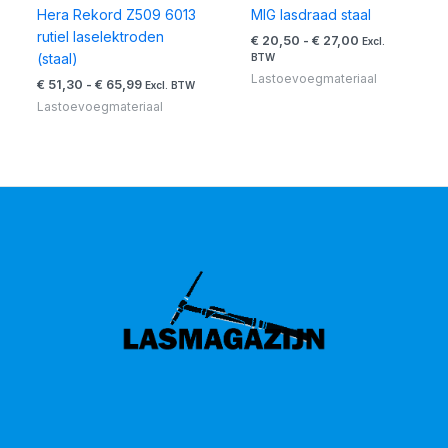
Hera Rekord Z509 6013
MIG lasdraad staal
rutiel laselektroden
€
20,50
-
€
27,00
Excl.
(staal)
BTW
Lastoevoegmateriaal
€
51,30
-
€
65,99
Excl. BTW
Lastoevoegmateriaal