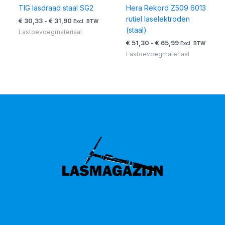
TIG lasdraad staal SG2
Hera Rekord Z509 6013
rutiel laselektroden
€
30,33
-
€
31,90
Excl. BTW
(staal)
Lastoevoegmateriaal
€
51,30
-
€
65,99
Excl. BTW
Lastoevoegmateriaal