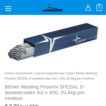
Ga
naar
0
de
inhoud
Böhler
Welding
Phoenix
SPEZIAL
D
laselektroden
4,0
x
450,
20.4kg
Home
/
assortiment
/
Lastoevoegmateriaal
/
Staal
/ Böhler Welding
per
Phoenix SPEZIAL D laselektroden 4,0 x 450, 20.4kg per omdoos
omdoos
aantal
Böhler Welding Phoenix SPEZIAL D
laselektroden 4,0 x 450, 20.4kg per
omdoos
€
2,72