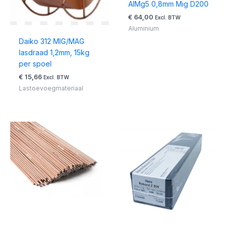
AlMg5 0,8mm Mig D200
€
64,00
Excl. BTW
Aluminium
Daiko 312 MIG/MAG
lasdraad 1,2mm, 15kg
per spoel
€
15,66
Excl. BTW
Lastoevoegmateriaal
Prijsklasse:
Prijsklasse:
€ 30,33
€ 51,30
tot
tot
€ 31,90
€ 65,99